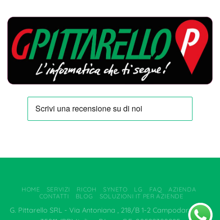
HOME
SERVIZI
RICOH
SYNETO
LG
FAQ
AZIENDA
CONTATTI
BLOG
SOLUZIONI IT PER AZIENDE
G. Pittarello SRL - Via Antoniana , 218/B 1-2 Campodarsego –