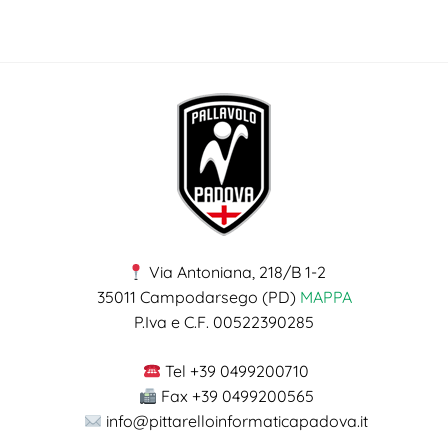
Via Antoniana, 218/B 1-2
35011 Campodarsego (PD)
MAPPA
P.Iva e C.F. 00522390285
Tel +39 0499200710
Fax +39 0499200565
info@pittarelloinformaticapadova.it