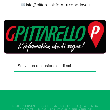
info@pittarelloinformaticapadova.it
HOME
SERVIZI
RICOH
SYNETO
LG
FAQ
AZIENDA
CONTATTI
BLOG
SOLUZIONI IT PER AZIENDE