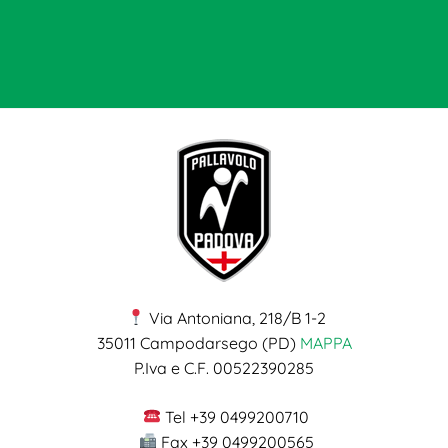
Via Antoniana, 218/B 1-2
35011 Campodarsego (PD)
MAPPA
P.Iva e C.F. 00522390285
Tel +39 0499200710
Fax +39 0499200565