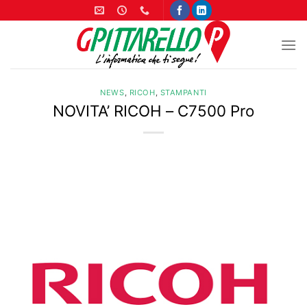
Salta
ai
contenuti
NEWS
,
RICOH
,
STAMPANTI
NOVITA’ RICOH – C7500 Pro