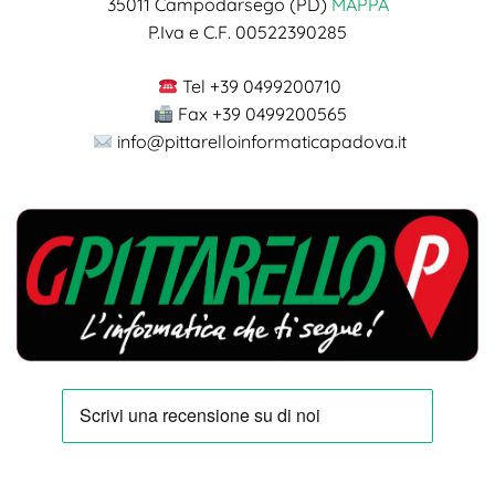
35011 Campodarsego (PD)
MAPPA
P.Iva e C.F. 00522390285
Tel +39 0499200710
Fax +39 0499200565
info@pittarelloinformaticapadova.it